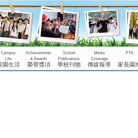
evements
School
Media
PTA
Alumni
Admission
Awards
Publications
Coverage
譽獎項
學校刊物
傳媒報導
家長園地
校友會
入學資訊