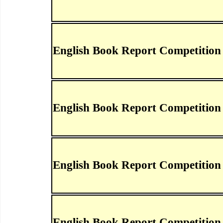
English Book Report Competition
Form 1 c
English Book Report Competition
Form 1 1s
English Book Report Competition
Form 1 2n
中文閱讀報告比賽
中五級 冠
中文閱讀報告比賽
中五級 亞
中文閱讀報告比賽
中五級 季
中文閱讀報告比賽
中四級 冠
中文閱讀報告比賽
中四級 亞
中文閱讀報告比賽
中四級 季
中文閱讀報告比賽
中三級 冠